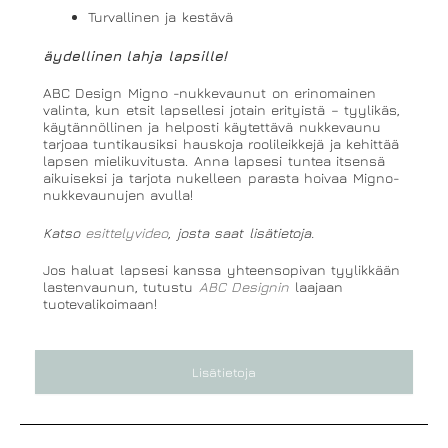
Turvallinen ja kestävä
äydellinen lahja lapsille!
ABC Design Migno -nukkevaunut on erinomainen
valinta, kun etsit lapsellesi jotain erityistä – tyylikäs,
käytännöllinen ja helposti käytettävä nukkevaunu
tarjoaa tuntikausiksi hauskoja roolileikkejä ja kehittää
lapsen mielikuvitusta. Anna lapsesi tuntea itsensä
aikuiseksi ja tarjota nukelleen parasta hoivaa Migno-
nukkevaunujen avulla!
Katso
esittelyvideo
, josta saat lisätietoja.
Jos haluat lapsesi kanssa yhteensopivan tyylikkään
lastenvaunun, tutustu
ABC Designin
laajaan
tuotevalikoimaan!
Lisätietoja