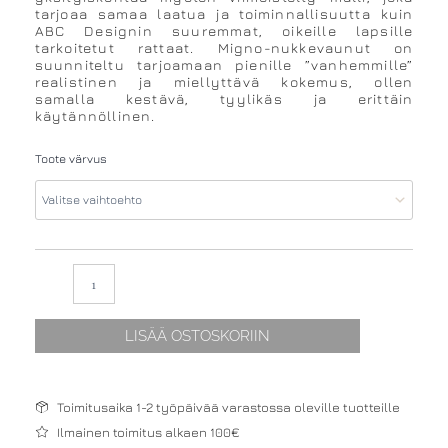
tarjoaa samaa laatua ja toiminnallisuutta kuin
ABC Designin suuremmat, oikeille lapsille
tarkoitetut rattaat. Migno-nukkevaunut on
suunniteltu tarjoamaan pienille ”vanhemmille”
realistinen ja miellyttävä kokemus, ollen
samalla kestävä, tyylikäs ja erittäin
käytännöllinen.
ABC
Toote värvus
Design
Migno
nukkevaunut
määrä
LISÄÄ OSTOSKORIIN
Toimitusaika 1-2 työpäivää varastossa oleville tuotteille
Ilmainen toimitus alkaen 100€