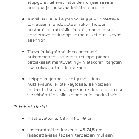
etupyörät tekevät rattaiden ohjaamisesta
helppoa ja mukavaa kaikilla pinnoilla.
Turvallisuus ja käytännöllisyys – irrotettava
turvakaari mahdollistaa nuken helpon
nostamisen rattaisiin ja pois, samalla kun
säädettävä selkänoja takaa nukelle mukavan
asennon.
Tilava ja käytännöllinen ostoskori –
nukenvaatteet, asusteet tai jopa pienet
ostoskassit mahtuvat hyvin alakoriin, tarjoten
lisämukavuutta leikin aikana.
Helppo kuljettaa ja säilyttää – kun
nukkevaunu ei ole käytössä, se voidaan
taittaa hetkessä kompaktisti kokoon, jolloin se
vie vähän tilaa niin kotona kuin matkallakin.
Tekniset tiedot
Mitat avattuna: 53 x 44 x 70 cm.
Lastenrattaiden korkeus: 46-74,5 cm
(säädettävissä lapsen tarpeiden mukaan)