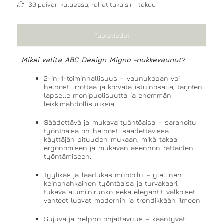
30 päivän kuluessa, rahat takaisin -takuu
Tuotetiedot
Miksi valita ABC Design Migno -nukkevaunut?
2-in-1-toiminnallisuus – vaunukopan voi
helposti irrottaa ja korvata istuinosalla, tarjoten
lapselle monipuolisuutta ja enemmän
leikkimahdollisuuksia.
Säädettävä ja mukava työntöaisa – saranoitu
työntöaisa on helposti säädettävissä
käyttäjän pituuden mukaan, mikä takaa
ergonomisen ja mukavan asennon rattaiden
työntämiseen.
Tyylikäs ja laadukas muotoilu – ylellinen
keinonahkainen työntöaisa ja turvakaari,
tukeva alumiinirunko sekä elegantit valkoiset
vanteet luovat modernin ja trendikkään ilmeen.
Sujuva ja helppo ohjattavuus – kääntyvät