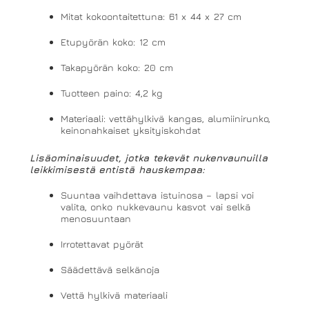
Mitat kokoontaitettuna: 61 x 44 x 27 cm
Etupyörän koko: 12 cm
Takapyörän koko: 20 cm
Tuotteen paino: 4,2 kg
Materiaali: vettähylkivä kangas, alumiinirunko,
keinonahkaiset yksityiskohdat
Lisäominaisuudet, jotka tekevät nukenvaunuilla
leikkimisestä entistä hauskempaa:
Suuntaa vaihdettava istuinosa – lapsi voi
valita, onko nukkevaunu kasvot vai selkä
menosuuntaan
Irrotettavat pyörät
Säädettävä selkänoja
Vettä hylkivä materiaali