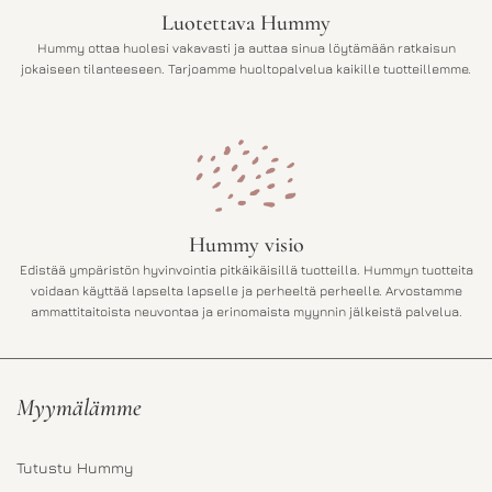
9
€
Luotettava Hummy
,
.
Hummy ottaa huolesi vakavasti ja auttaa sinua löytämään ratkaisun
0
jokaiseen tilanteeseen. Tarjoamme huoltopalvelua kaikille tuotteillemme.
0
€
.
Hummy visio
Edistää ympäristön hyvinvointia pitkäikäisillä tuotteilla. Hummyn tuotteita
voidaan käyttää lapselta lapselle ja perheeltä perheelle. Arvostamme
ammattitaitoista neuvontaa ja erinomaista myynnin jälkeistä palvelua.
Myymälämme
Tutustu Hummy