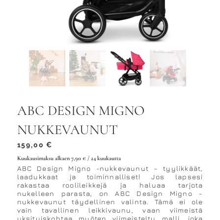
ABC DESIGN MIGNO
NUKKEVAUNUT
159,00
€
Kuukausimaksu alkaen
7,90
€
/ 24 kuukautta
ABC Design Migno -nukkevaunut – tyylikkäät,
laadukkaat ja toiminnalliset! Jos lapsesi
rakastaa roolileikkejä ja haluaa tarjota
nukelleen parasta, on ABC Design Migno -
nukkevaunut täydellinen valinta. Tämä ei ole
vain tavallinen leikkivaunu, vaan viimeistä
yksityiskohtaa myöten viimeistelty malli, joka