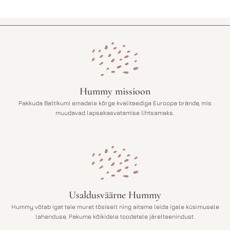
g
a
n
e
e
g
h
u
i
n
n
e
d
h
o
i
l
n
Hummy missioon
i
d
:
o
Pakkuda Baltikumi emadele kõrge kvaliteediga Euroopa brände, mis
1
n
muudavad lapsekasvatamise lihtsamaks.
1
:
9
9
,
5
0
,
0
0
0
€
.
€
.
Usaldusväärne Hummy
Hummy võtab igat teie muret tõsiselt ning aitame leida igale küsimusele
lahenduse. Pakume kõikidele toodetele järelteenindust.