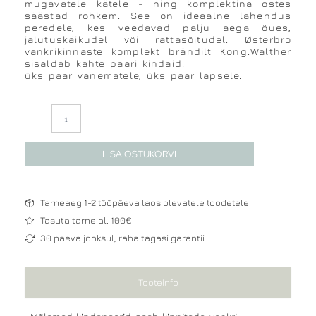
mugavatele kätele - ning komplektina ostes
säästad rohkem. See on ideaalne lahendus
peredele, kes veedavad palju aega õues,
jalutuskäikudel või rattasõitudel. Østerbro
vankrikinnaste komplekt brändilt Kong.Walther
sisaldab kahte paari kindaid:
üks paar vanematele, üks paar lapsele.
Kong.Walther
Østerbro
Bundle/Mini
vankrikinnaste
LISA OSTUKORVI
komplekt
kogus
Tarneaeg 1-2 tööpäeva laos olevatele toodetele
Tasuta tarne al. 100€
30 päeva jooksul, raha tagasi garantii
Tooteinfo