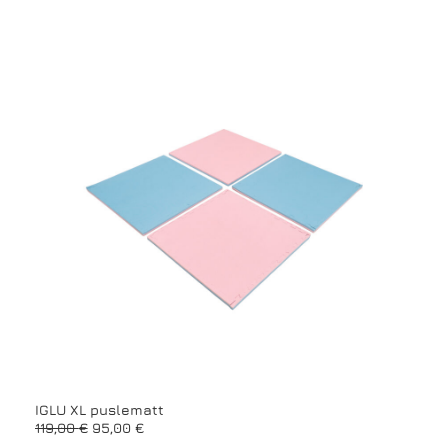
IGLU XL puslematt
ABC 
A
P
119,00
€
95,00
€
749,
l
r