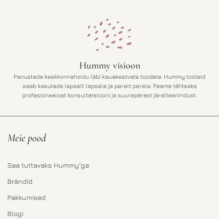
Hummy visioon
Panustada keskkonnahoidu läbi kauakestvate toodete. Hummy tooteid
saab kasutada lapselt lapsele ja perelt perele. Peame tähtsaks
profesionaalset konsultatsiooni ja suurepärast järelteenindust.
Meie pood
Saa tuttavaks Hummy'ga
Brändid
Pakkumised
Blogi