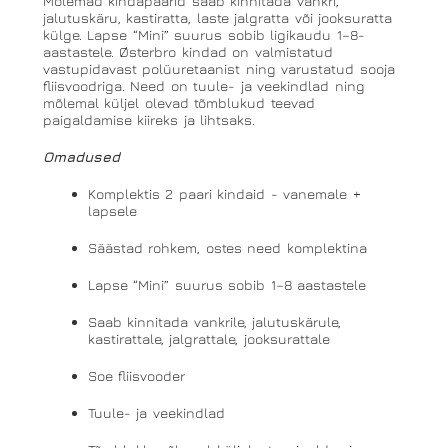
Mõlemad kindapaarid saab kinnitada vankri,
jalutuskäru, kastiratta, laste jalgratta või jooksuratta
külge. Lapse “Mini” suurus sobib ligikaudu 1–8-
aastastele. Østerbro kindad on valmistatud
vastupidavast polüuretaanist ning varustatud sooja
fliisvoodriga. Need on tuule- ja veekindlad ning
mõlemal küljel olevad tõmblukud teevad
paigaldamise kiireks ja lihtsaks.
Omadused
Komplektis 2 paari kindaid - vanemale +
lapsele
Säästad rohkem, ostes need komplektina
Lapse “Mini” suurus sobib 1–8 aastastele
Saab kinnitada vankrile, jalutuskärule,
kastirattale, jalgrattale, jooksurattale
Soe fliisvooder
Tuule- ja veekindlad