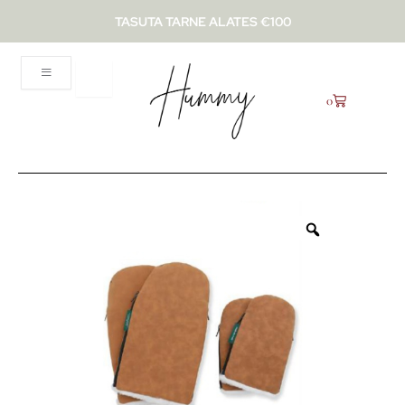
Skip
TASUTA TARNE ALATES €100
to
content
Käru
0