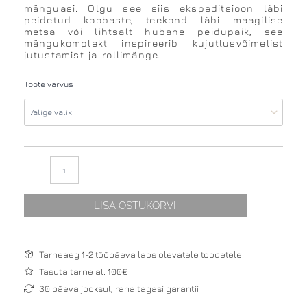
mänguasi. Olgu see siis ekspeditsioon läbi
peidetud koobaste, teekond läbi maagilise
metsa või lihtsalt hubane peidupaik, see
mängukomplekt inspireerib kujutlusvõimelist
jutustamist ja rollimänge.
IGLU
Toote värvus
mängukomplekt
Explorer
with
Wedge
kogus
LISA OSTUKORVI
Tarneaeg 1-2 tööpäeva laos olevatele toodetele
Tasuta tarne al. 100€
30 päeva jooksul, raha tagasi garantii