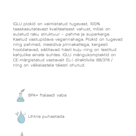
IGLU plokid on valmistatud tugevast, 100%
taaskasutatavast kvaliteetsest vahust, millel on
suletud raku struktuur – pehme ja superkerge.
Kaetud vastupidava vegannahaga. Plokid on tugevad
ning pehmed, meeldiva pinnakattega, kergesti
hooldatavad, säilitavad hästi kuju ning on testitud
kahjulike ainete suhtes. IGLU mängukomplektid on
CE-märgistatud vastavalt EL-i direktiivile 88/378 /
ning on väikelastele täiesti ohutud.
BPA+ ftalaadi vaba
Lihtne puhastada