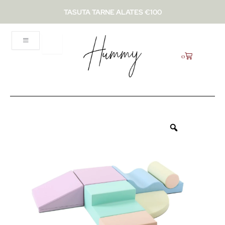
Skip
TASUTA TARNE ALATES €100
to
content
Käru
0