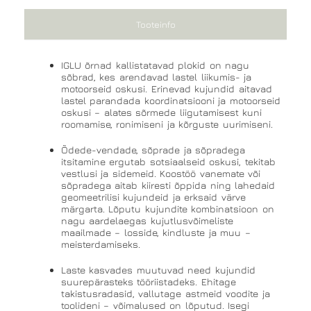
Tooteinfo
IGLU õrnad kallistatavad plokid on nagu
sõbrad, kes arendavad lastel liikumis- ja
motoorseid oskusi. Erinevad kujundid aitavad
lastel parandada koordinatsiooni ja motoorseid
oskusi – alates sõrmede liigutamisest kuni
roomamise, ronimiseni ja kõrguste uurimiseni.
Õdede-vendade, sõprade ja sõpradega
itsitamine ergutab sotsiaalseid oskusi, tekitab
vestlusi ja sidemeid. Koostöö vanemate või
sõpradega aitab kiiresti õppida ning lahedaid
geomeetrilisi kujundeid ja erksaid värve
märgarta. Lõputu kujundite kombinatsioon on
nagu aardelaegas kujutlusvõimeliste
maailmade – losside, kindluste ja muu –
meisterdamiseks.
Laste kasvades muutuvad need kujundid
suurepärasteks tööriistadeks. Ehitage
takistusradasid, vallutage astmeid voodite ja
toolideni – võimalused on lõputud. Isegi