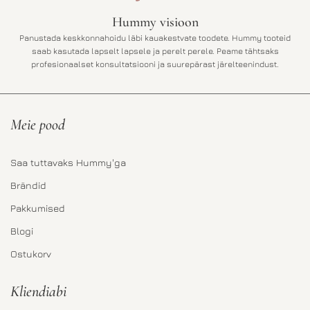
Hummy visioon
Panustada keskkonnahoidu läbi kauakestvate toodete. Hummy tooteid
saab kasutada lapselt lapsele ja perelt perele. Peame tähtsaks
profesionaalset konsultatsiooni ja suurepärast järelteenindust.
Meie pood
Saa tuttavaks Hummy'ga
Brändid
Pakkumised
Blogi
Ostukorv
Kliendiabi