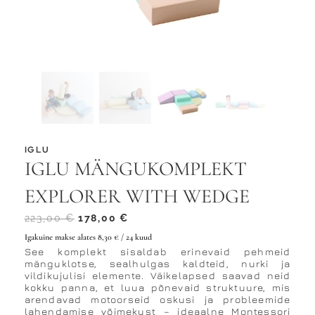
IGLU
IGLU MÄNGUKOMPLEKT
EXPLORER WITH WEDGE
ALGNE
PRAEGUNE
223,00
€
178,00
€
HIND
HIND
Igakuine makse alates
8,30
€
/ 24 kuud
OLI:
ON:
See komplekt sisaldab erinevaid pehmeid
mänguklotse, sealhulgas kaldteid, nurki ja
223,00 €.
178,00 €.
vildikujulisi elemente. Väikelapsed saavad neid
kokku panna, et luua põnevaid struktuure, mis
arendavad motoorseid oskusi ja probleemide
lahendamise võimekust – ideaalne Montessori