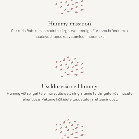
n
e
d
h
o
i
l
n
Hummy missioon
i
d
:
o
Pakkuda Baltikumi emadele kõrge kvaliteediga Euroopa brände, mis
1
n
muudavad lapsekasvatamise lihtsamaks.
4
:
4
1
,
1
0
5
0
,
0
€
0
.
€
Usaldusväärne Hummy
.
Hummy võtab igat teie muret tõsiselt ning aitame leida igale küsimusele
lahenduse. Pakume kõikidele toodetele järelteenindust.