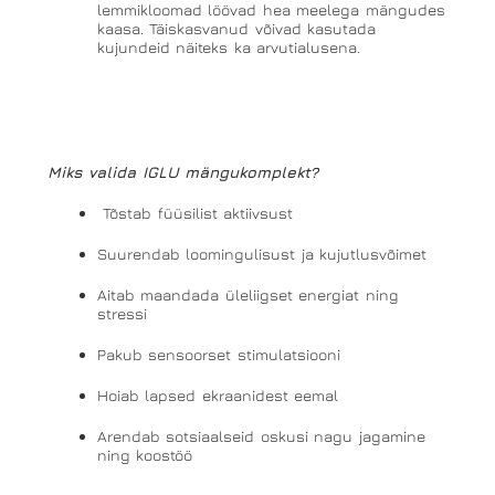
lemmikloomad löövad hea meelega mängudes
kaasa. Täiskasvanud võivad kasutada
kujundeid näiteks ka arvutialusena.
Miks valida IGLU mängukomplekt?
Tõstab füüsilist aktiivsust
Suurendab loomingulisust ja kujutlusvõimet
Aitab maandada üleliigset energiat ning
stressi
Pakub sensoorset stimulatsiooni
Hoiab lapsed ekraanidest eemal
Arendab sotsiaalseid oskusi nagu jagamine
ning koostöö