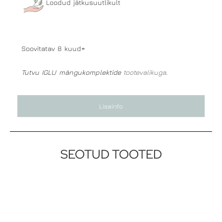
Loodud jätkusuutlikult
Soovitatav 8 kuud+
Tutvu IGLU mängukomplektide
tootevalikuga
.
Lisainfo
SEOTUD TOOTED