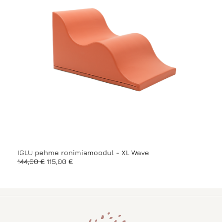
IGLU pehme ronimismoodul - XL Wave
IGLU
A
P
144,00
€
115,00
€
92,0
l
r
g
a
n
e
e
g
h
u
i
n