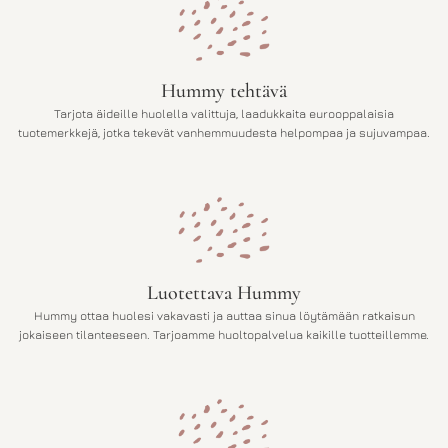
Hummy tehtävä
Tarjota äideille huolella valittuja, laadukkaita eurooppalaisia
tuotemerkkejä, jotka tekevät vanhemmuudesta helpompaa ja sujuvampaa.
Luotettava Hummy
Hummy ottaa huolesi vakavasti ja auttaa sinua löytämään ratkaisun
jokaiseen tilanteeseen. Tarjoamme huoltopalvelua kaikille tuotteillemme.