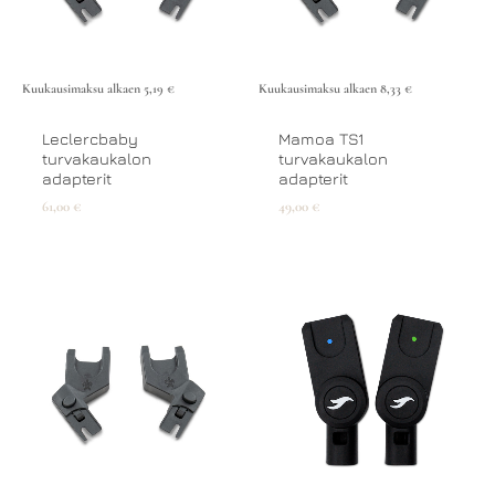
Kuukausimaksu alkaen
5,19
€
Kuukausimaksu alkaen
8,33
€
Leclercbaby
Mamoa TS1
turvakaukalon
turvakaukalon
adapterit
adapterit
61,00
€
49,00
€