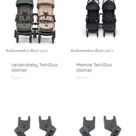
Kuukausimaksu alkaen
7,23
€
Kuukausimaksu alkaen
5,87
€
Leclercbaby Twin/Duo
Mamoa Twin/Duo
liittimet
liittimet
85,00
€
69,00
€