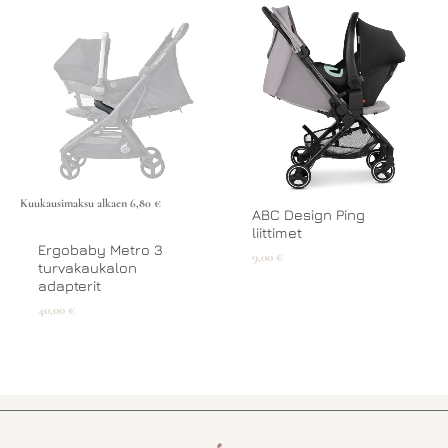
Kuukausimaksu alkaen
6,80
€
ABC Design Ping
liittimet
Ergobaby Metro 3
9,00
€
turvakaukalon
adapterit
40,00
€