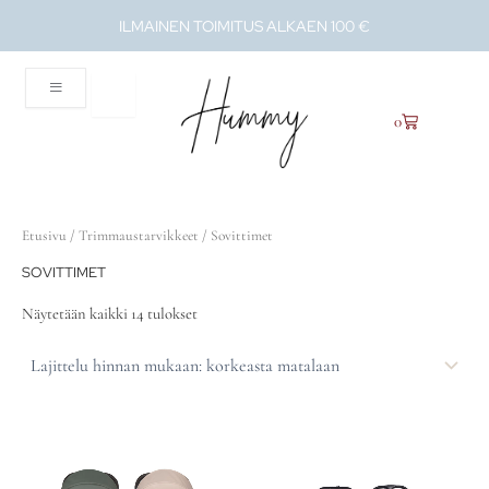
Lajittelu
Siirry
hinnan
ILMAINEN TOIMITUS ALKAEN 100 €
mukaan:
sisältöön
korkeasta
matalaan
Ostoskori
0
Etusivu
/
Trimmaustarvikkeet
/ Sovittimet
SOVITTIMET
Näytetään kaikki 14 tulokset