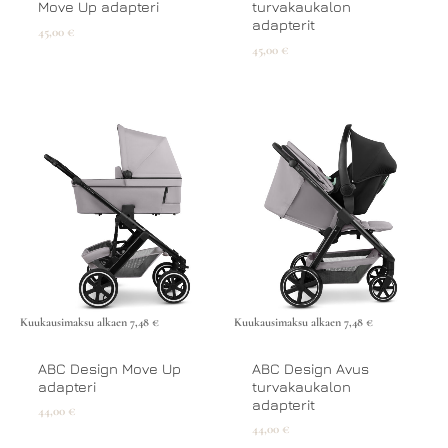
Move Up adapteri
turvakaukalon
adapterit
45,00
€
45,00
€
Kuukausimaksu alkaen
7,48
€
Kuukausimaksu alkaen
7,48
€
ABC Design Move Up
ABC Design Avus
adapteri
turvakaukalon
adapterit
44,00
€
44,00
€