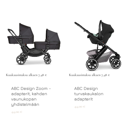
Kuukausimaksu alkaen
7,48
€
Kuukausimaksu alkaen
7,48
€
ABC Design Zoom -
ABC Design
adapterit, kahden
turvakaukalon
vaunukopan
adapterit
yhdistelmään
44,00
€
44,00
€