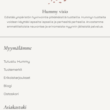
Hummy visio
Edistää ympäristön hyvinvointia pitkäikäisillä tuotteilla. Hummyn tuotteita
voidaan käyttää lapselta lapselle ja perheeltä perheelle. Arvostamme
ammattitaitoista neuvontaa ja erinomaista myynnin jälkeistä palvelua.
Myymälämme
Tutustu Hummy
Tuotemerkit
Erikoistarjoukset
Blogi
Ostoskori
Asiakastuki